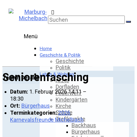
Skip
to
Marburg-
content
Michelbach
Menü
Home
Geschichte & Politik
Geschichte
Politik
Seniorenfasching
Leben & Wohnen
Termin Details
Ärzte
Dorfladen
Datum:
1. Februar 2026 14:11
–
Feuerwehr
18:30
Kindergärten
Ort:
Bürgerhaus
Kirche
Schule
Terminkategorien:
2026
,
Treffpunkte
Karnevalsfreunde Michelbach
Backhaus
Bürgerhaus