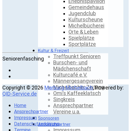
Erlebnispavillon
Gemeindehaus
Jugendclub
Kulturscheune
Michelbücherei
Orte & Leben
Spielplätze
Sportplätze
Kultur & Freizeit
Treffpunkt Senioren
Seniorenfasching
Burschen- und
Mädchenschaft
Kulturcafé e.V.
Männergesangverein
Michelbacher Zeitung
Copyright © 2026
Marburg-Michelbach
, Powered by:
Omi’s Kaffeeklatsch
QID-Service.de
Singkreis
Ansprechpartner
Home
Vereine u.a.
Ansprechpartner
Impressum
Sponsoren
Datenschutzerklärung
Ansprechpartner
Impressum
Termine