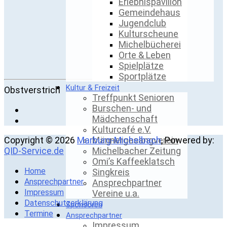
Erlebnispavillon
Gemeindehaus
Jugendclub
Kulturscheune
Michelbücherei
Orte & Leben
Spielplätze
Sportplätze
Kultur & Freizeit
Obstverstrich
Treffpunkt Senioren
Burschen- und
Mädchenschaft
Kulturcafé e.V.
Copyright © 2026
Marburg-Michelbach
, Powered by:
Männergesangverein
QID-Service.de
Michelbacher Zeitung
Omi’s Kaffeeklatsch
Home
Singkreis
Ansprechpartner
Ansprechpartner
Impressum
Vereine u.a.
Datenschutzerklärung
Sponsoren
Termine
Ansprechpartner
Impressum