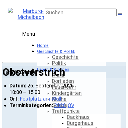
Skip
to
Marburg-
content
Michelbach
Menü
Home
Geschichte & Politik
Geschichte
Politik
Obstverstrich
Leben & Wohnen
Termin Details
Ärzte
Dorfladen
Datum:
26. September 2026
Feuerwehr
10:00
–
15:00
Kindergärten
Ort:
Festplatz am Wall
Kirche
Schule
Terminkategorien:
2026
,
OV
Treffpunkte
Backhaus
Bürgerhaus