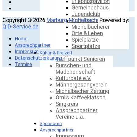
Erlebnispavillon
Gemeindehaus
Jugendclub
Copyright © 2026
Marburg-Michelbach
, Powered by:
Kulturscheune
QID-Service.de
Michelbücherei
Orte & Leben
Home
Spielplätze
Ansprechpartner
Sportplätze
Impressum
Kultur & Freizeit
Datenschutzerklärung
Treffpunkt Senioren
Termine
Burschen- und
Mädchenschaft
Kulturcafé e.V.
Männergesangverein
Michelbacher Zeitung
Omi’s Kaffeeklatsch
Singkreis
Ansprechpartner
Vereine u.a.
Sponsoren
Ansprechpartner
Impressum