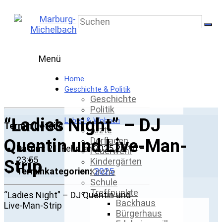
Skip
to
Marburg-
content
Michelbach
Menü
Home
Geschichte & Politik
Geschichte
Politik
“Ladies Night” – DJ
Leben & Wohnen
Termin Details
Ärzte
Dorfladen
Quentin und Live-Man-
Datum:
21. Februar 2025 20:10
–
Feuerwehr
23:55
Kindergärten
Strip
Terminkategorien:
2025
Kirche
Schule
Treffpunkte
“Ladies Night” – DJ Quentin und
Backhaus
Live-Man-Strip
Bürgerhaus