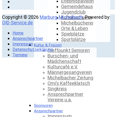
Erlebnispavillon
Gemeindehaus
Jugendclub
Copyright © 2026
Marburg-Michelbach
, Powered by:
Kulturscheune
QID-Service.de
Michelbücherei
Orte & Leben
Home
Spielplätze
Ansprechpartner
Sportplätze
Impressum
Kultur & Freizeit
Datenschutzerklärung
Treffpunkt Senioren
Termine
Burschen- und
Mädchenschaft
Kulturcafé e.V.
Männergesangverein
Michelbacher Zeitung
Omi’s Kaffeeklatsch
Singkreis
Ansprechpartner
Vereine u.a.
Sponsoren
Ansprechpartner
Impressum