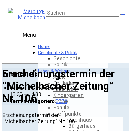
Skip
to
Marburg-
content
Michelbach
Menü
Home
Geschichte & Politik
Geschichte
Politik
Erscheinungstermin der
Leben & Wohnen
Termin Details
Ärzte
Dorfladen
“Michelbacher Zeitung”
Datum:
21. September 2025
Feuerwehr
13:30
–
14:30
Kindergärten
Nr. 106
Terminkategorien:
2025
Kirche
Schule
Treffpunkte
Erscheinungstermin der
Backhaus
“Michelbacher Zeitung” Nr. 106
Bürgerhaus